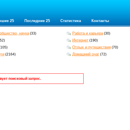
чшие 25
Последние 25
Cтатистика
Контакты
 общество, наука
Работа и карьера
(33)
(30)
Интернет
52)
(190)
Отдых и путешествия
(105)
(70)
уги
Домашний очаг
(2164)
(72)
вует поисковый запрос.