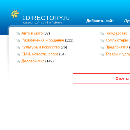
1DIRECTORY.ru
Добавить сайт
Лу
каталог сайтов #
1
в РуНете
Авто и мото
Государство,
(87)
Развлечения и общение
Компьютеры
(122)
(
Культура и искусство
Предприятия
(76)
СМИ, новости, спорт
Товары и усл
(54)
Деловой мир
(149)
Отсутст